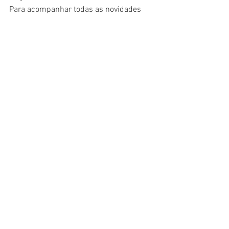
Para acompanhar todas as novidades 
Wix, incluindo dicas para criar sites e 
artigos interessantes, vá ao Wix Blog. 
Encontre inspiração para começar a 
criar seu próprio blog, adicionar 
conteúdo exclusivo, imagens e vídeos 
deslumbrantes. Comece a criar seu 
próprio blog agora. Boa sorte!
Ver tudo
Posts recentes