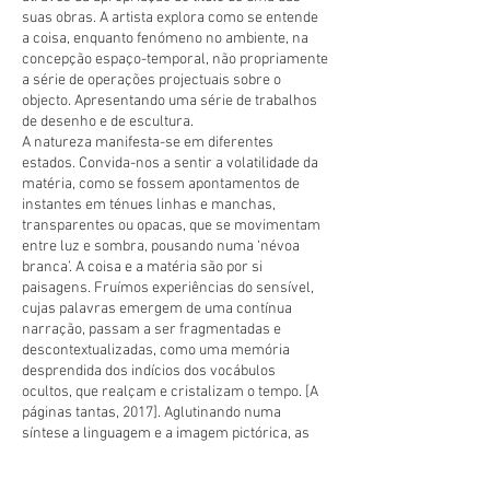
suas obras. A artista explora como se entende
a coisa, enquanto fenómeno no ambiente, na
concepção espaço-temporal, não propriamente
a série de operações projectuais sobre o
objecto. Apresentando uma série de trabalhos
de desenho e de escultura.
A natureza manifesta-se em diferentes
estados. Convida-nos a sentir a volatilidade da
matéria, como se fossem apontamentos de
instantes em ténues linhas e manchas,
transparentes ou opacas, que se movimentam
entre luz e sombra, pousando numa ‘névoa
branca’. A coisa e a matéria são por si
paisagens. Fruímos experiências do sensível,
cujas palavras emergem de uma contínua
narração, passam a ser fragmentadas e
descontextualizadas, como uma memória
desprendida dos indícios dos vocábulos
ocultos, que realçam e cristalizam o tempo. [A
páginas tantas, 2017]. Aglutinando numa
síntese a linguagem e a imagem pictórica, as
marcas repousam no silêncio. Tal como afirma
Foucault (1966, p. 90), na sua obra As palavras