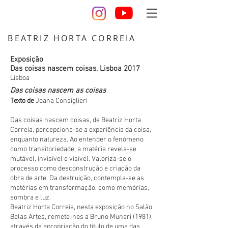
BEATRIZ HORTA CORREIA
design desenho escultura artista cerâmica
Exposição
Das coisas nascem coisas, Lisboa 2017
Lisboa
Das c
oisas nascem as coisas
Texto de
Joana Consiglieri
Das coisas nascem coisas, de Beatriz Horta
Correia, percepciona-se a experiência da coisa,
enquanto natureza. Ao entender o fenómeno
como transitoriedade, a matéria revela-se
mutável, invisível e visível. Valoriza-se o
processo como desconstrução e criação da
obra de arte. Da destruição, contempla-se as
matérias em transformação, como memórias,
sombra e luz.
Beatriz Horta Correia, nesta exposição no Salão
Belas Artes, remete-nos a Bruno Munari (1981),
através da apropriação do título de uma das