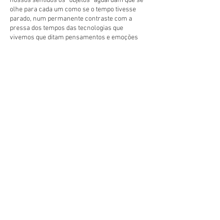
nossos sentidos os “objetos” aguardam que se
olhe para cada um como se o tempo tivesse
parado, num permanente contraste com a
pressa dos tempos das tecnologias que
vivemos que ditam pensamentos e emoções
imediatistas.
Ao deambular entre a linha, o desenho e a
palavra, entre a construção/desconstrução,
em volta do vazio e do cheio, do conteúdo e da
forma, do visível e do invisível somos
conduzidos a reinterpretar o significado
imagético das linhas e das palavras.
As obras superam o seu sentido factual pela
carga sensorial que comportam, ganhando a
tridimensionalidade e expressão provocatória
que as palavras requerem como uma das
formas mais relevantes na comunicação
humana.
A escrita é arte e, a arte lê-se nos traços da
escrita da Beatriz.
Ana Calçada
Maio 2024